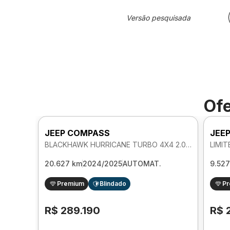
Versão pesquisada
Ofe
JEEP COMPASS
JEE
BLACKHAWK HURRICANE TURBO 4X4 2.0 AUTOMATICO
20.627 km
2024/2025
AUTOMAT.
9.52
Premium
Blindado
P
R$ 289.190
R$ 