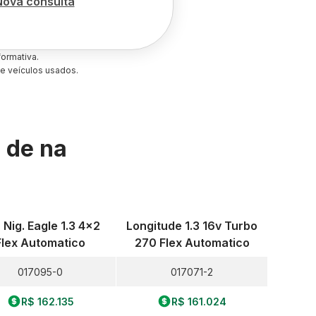
Nova consulta
ormativa.
e veículos usados.
s de
na
 Nig. Eagle 1.3 4x2
Longitude 1.3 16v Turbo
Flex Automatico
270 Flex Automatico
017095-0
017071-2
R$ 162.135
R$ 161.024