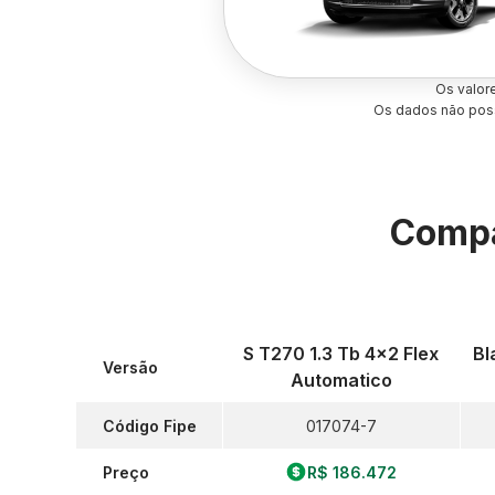
Os valor
Os dados não poss
Compa
S T270 1.3 Tb 4x2 Flex
Bl
Versão
Automatico
Código Fipe
017074-7
Preço
R$ 186.472