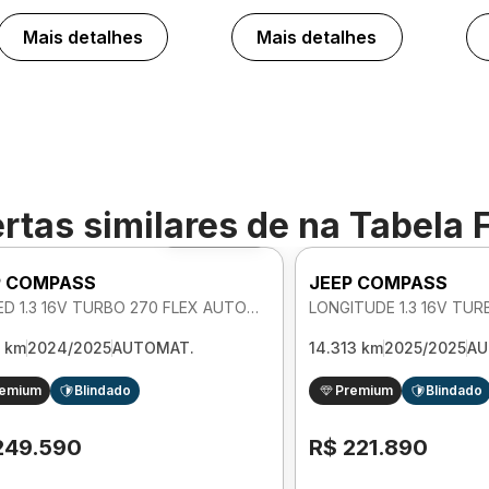
Mais detalhes
Mais detalhes
rtas similares de
na Tabela 
Foto 360º
P COMPASS
JEEP COMPASS
LIMITED 1.3 16V TURBO 270 FLEX AUTOMATICO
7 km
2024/2025
AUTOMAT.
14.313 km
2025/2025
AU
remium
Blindado
Premium
Blindado
249.590
R$ 221.890