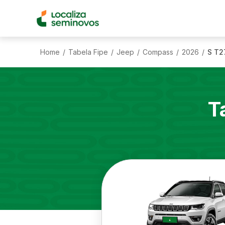
Home
Tabela Fipe
Jeep
Compass
2026
S T2
/
/
/
/
/
T