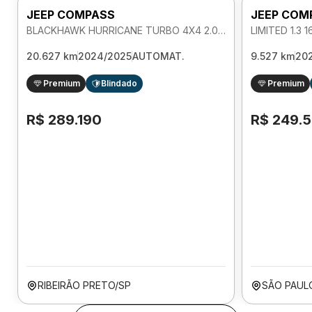
JEEP COMPASS
JEEP COM
BLACKHAWK HURRICANE TURBO 4X4 2.0 AUTOMATICO
20.627 km
2024/2025
AUTOMAT.
9.527 km
20
Premium
Blindado
Premium
R$ 289.190
R$ 249.
RIBEIRÃO PRETO/SP
SÃO PAUL