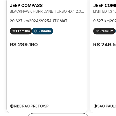
JEEP COMPASS
JEEP COM
BLACKHAWK HURRICANE TURBO 4X4 2.0 AUTOMATICO
20.627 km
2024/2025
AUTOMAT.
9.527 km
20
Premium
Blindado
Premium
R$ 289.190
R$ 249.
RIBEIRÃO PRETO/SP
SÃO PAUL