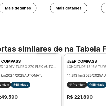
Mais detalhes
Mais detalhes
rtas similares de
na Tabela 
Foto 360º
P COMPASS
JEEP COMPASS
LIMITED 1.3 16V TURBO 270 FLEX AUTOMATICO
7 km
2024/2025
AUTOMAT.
14.313 km
2025/2025
AU
remium
Blindado
Premium
Blindado
249.590
R$ 221.890