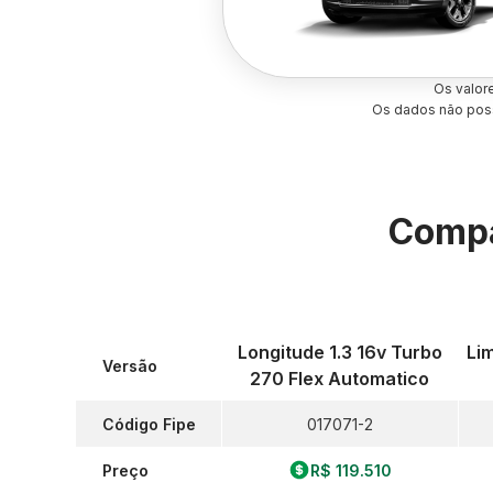
Os valor
Os dados não poss
Compa
Longitude 1.3 16v Turbo
Li
Versão
270 Flex Automatico
Código Fipe
017071-2
Preço
R$ 119.510