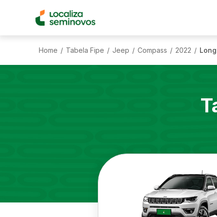
Home
Tabela Fipe
Jeep
Compass
2022
Long
/
/
/
/
/
T