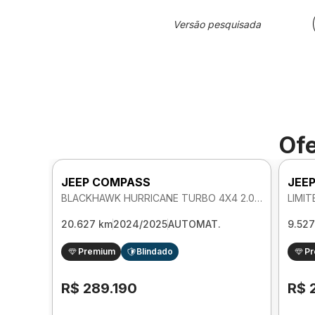
Versão pesquisada
Ofe
JEEP COMPASS
JEE
BLACKHAWK HURRICANE TURBO 4X4 2.0 AUTOMATICO
20.627 km
2024/2025
AUTOMAT.
9.52
Premium
Blindado
P
R$ 289.190
R$ 