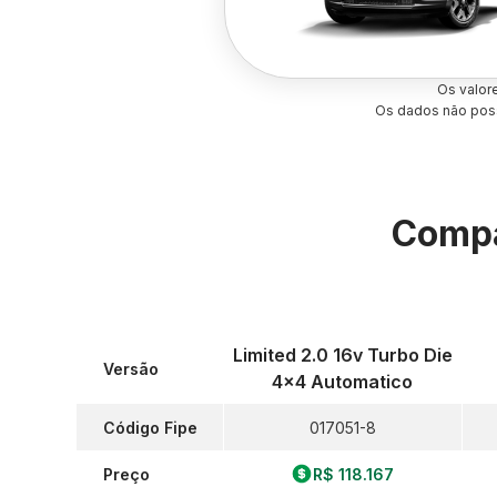
Os valor
Os dados não poss
Compa
Limited 2.0 16v Turbo Die
Versão
4x4 Automatico
Código Fipe
017051-8
Preço
R$ 118.167