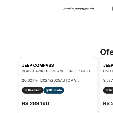
Versão pesquisada
Ofe
JEEP COMPASS
JEE
BLACKHAWK HURRICANE TURBO 4X4 2.0 AUTOMATICO
20.627 km
2024/2025
AUTOMAT.
9.52
Premium
Blindado
P
R$ 289.190
R$ 