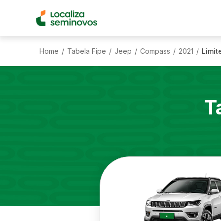
Home
Tabela Fipe
Jeep
Compass
2021
Limit
/
/
/
/
/
T