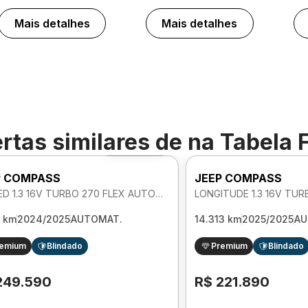
Mais detalhes
Mais detalhes
rtas similares de
na Tabela 
Foto 360º
P COMPASS
JEEP COMPASS
LIMITED 1.3 16V TURBO 270 FLEX AUTOMATICO
7 km
2024/2025
AUTOMAT.
14.313 km
2025/2025
AU
remium
Blindado
Premium
Blindado
249.590
R$ 221.890