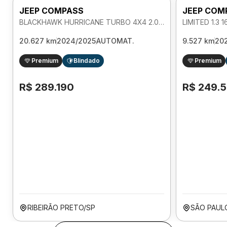
JEEP COMPASS
JEEP COM
BLACKHAWK HURRICANE TURBO 4X4 2.0 AUTOMATICO
20.627 km
2024/2025
AUTOMAT.
9.527 km
20
Premium
Blindado
Premium
R$ 289.190
R$ 249.
RIBEIRÃO PRETO/SP
SÃO PAUL