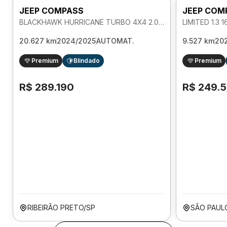
JEEP COMPASS
JEEP COM
BLACKHAWK HURRICANE TURBO 4X4 2.0 AUTOMATICO
20.627 km
2024/2025
AUTOMAT.
9.527 km
20
Premium
Blindado
Premium
R$ 289.190
R$ 249.
RIBEIRÃO PRETO/SP
SÃO PAUL