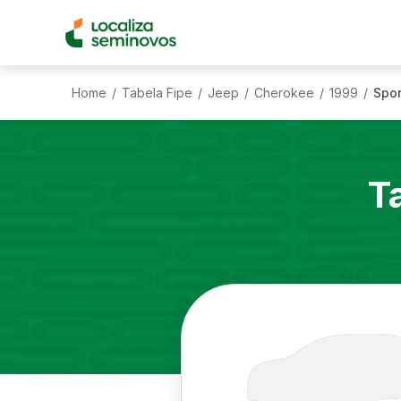
Home
Tabela Fipe
Jeep
Cherokee
1999
Spor
/
/
/
/
/
T