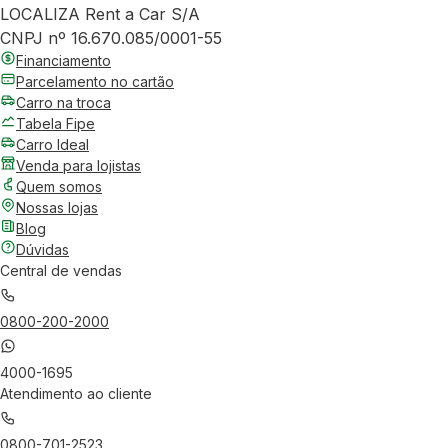
LOCALIZA Rent a Car S/A
CNPJ nº 16.670.085/0001-55
Financiamento
Parcelamento no cartão
Carro na troca
Tabela Fipe
Carro Ideal
Venda para lojistas
Quem somos
Nossas lojas
Blog
Dúvidas
Central de vendas
0800-200-2000
4000-1695
Atendimento ao cliente
0800-701-2523