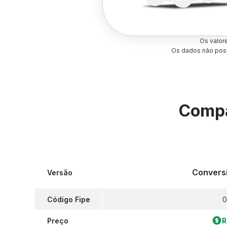
Os valor
Os dados não poss
Compa
Conversi
Versão
Código Fipe
0
Preço
R