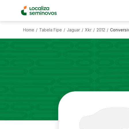
Home
Tabela Fipe
Jaguar
Xkr
2012
Conversiv
/
/
/
/
/