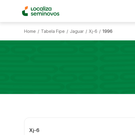
Home
Tabela Fipe
Jaguar
Xj-6
1996
/
/
/
/
Xj-6