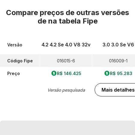
Compare preços de outras versões
de
na tabela Fipe
4.2 4.2 Se 4.0 V8 32v
3.0 3.0 Se V6
Versão
Código Fipe
016015-6
016009-1
Preço
R$ 146.425
R$ 95.283
Mais detalhes
Versão pesquisada