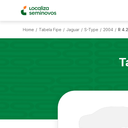
Home
Tabela Fipe
Jaguar
S-Type
2004
R 4.
/
/
/
/
/
T