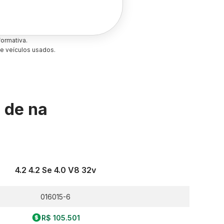
ormativa.
e veículos usados.
s de
na
4.2 4.2 Se 4.0 V8 32v
016015-6
R$ 105.501