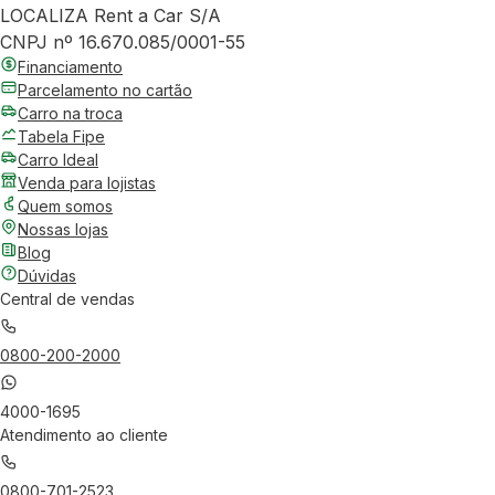
LOCALIZA Rent a Car S/A
CNPJ nº 16.670.085/0001-55
Financiamento
Parcelamento no cartão
Carro na troca
Tabela Fipe
Carro Ideal
Venda para lojistas
Quem somos
Nossas lojas
Blog
Dúvidas
Central de vendas
0800-200-2000
4000-1695
Atendimento ao cliente
0800-701-2523