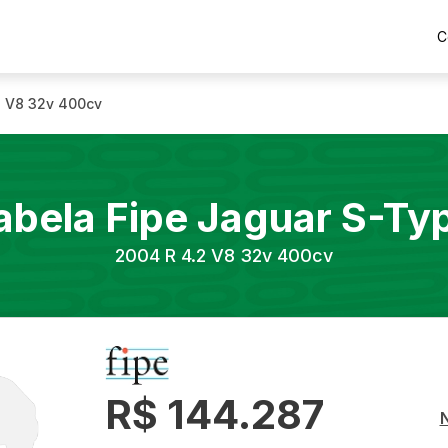
C
2 V8 32v 400cv
abela Fipe
Jaguar
S-Ty
2004
R 4.2 V8 32v 400cv
R$ 144.287