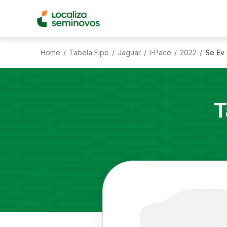
Home
Tabela Fipe
Jaguar
I-Pace
2022
Se Ev
/
/
/
/
/
T