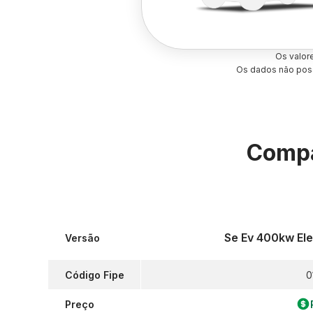
Os valor
Os dados não poss
Compa
Se Ev 400kw El
Versão
Código Fipe
0
Preço