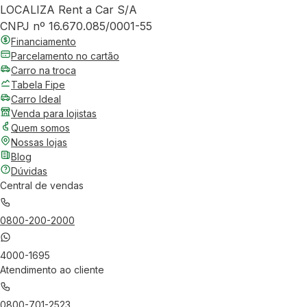
LOCALIZA Rent a Car S/A
CNPJ nº 16.670.085/0001-55
Financiamento
Parcelamento no cartão
Carro na troca
Tabela Fipe
Carro Ideal
Venda para lojistas
Quem somos
Nossas lojas
Blog
Dúvidas
Central de vendas
0800-200-2000
4000-1695
Atendimento ao cliente
0800-701-2523