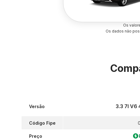
Os valor
Os dados não poss
Compa
3.3 7l V6
Versão
Código Fipe
0
Preço