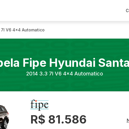
C
 7l V6 4x4 Automatico
bela Fipe
Hyundai
Santa
2014
3.3 7l V6 4x4 Automatico
R$ 81.586