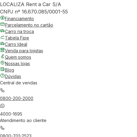
LOCALIZA Rent a Car S/A
CNPJ nº 16.670.085/0001-55
Financiamento
Parcelamento no cartão
Carro na troca
Tabela Fipe
Carro Ideal
Venda para lojistas
Quem somos
Nossas lojas
Blog
Dúvidas
Central de vendas
0800-200-2000
4000-1695
Atendimento ao cliente
0800-701-2523