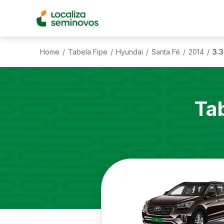
Home
Tabela Fipe
Hyundai
Santa Fé
2014
3.3
/
/
/
/
/
Ta