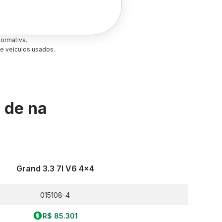
ormativa.
e veículos usados.
s de
na
Grand 3.3 7l V6 4x4
015108-4
R$ 85.301