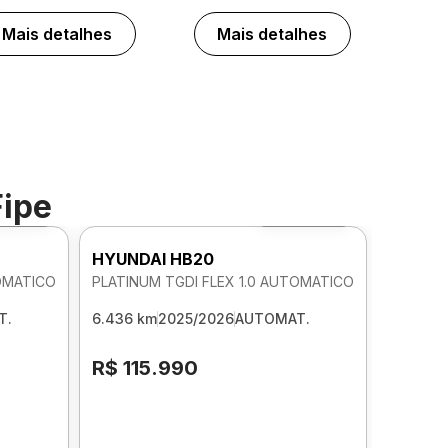
Mais detalhes
Mais detalhes
Fipe
to 360º
Foto 360º
HYUNDAI HB20
TOMATICO
PLATINUM TGDI FLEX 1.0 AUTOMATICO
T.
6.436 km
2025/2026
AUTOMAT.
R$ 115.990