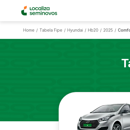
Home
Tabela Fipe
Hyundai
Hb20
2025
Comfor
/
/
/
/
/
T