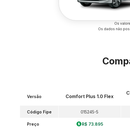
Os valor
Os dados não poss
Compa
C
Comfort Plus 1.0 Flex
Versão
Código Fipe
015245-5
Preço
R$ 73.895