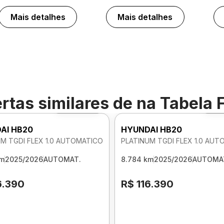
Mais detalhes
Mais detalhes
rtas similares de
na Tabela 
Foto 360º
Fo
AI HB20
HYUNDAI HB20
M TGDI FLEX 1.0 AUTOMATICO
PLATINUM TGDI FLEX 1.0 AU
km
2025/2026
AUTOMAT.
8.784 km
2025/2026
AUTOMA
6.390
R$ 116.390