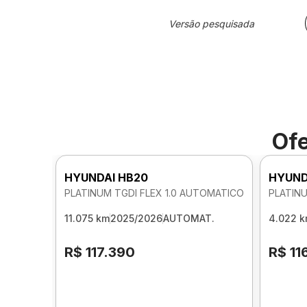
Versão pesquisada
Ofe
HYUNDAI HB20
HYUND
PLATINUM TGDI FLEX 1.0 AUTOMATICO
PLATINU
11.075 km
2025/2026
AUTOMAT.
4.022 
R$ 117.390
R$ 11