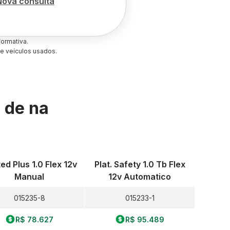
Nova consulta
ormativa.
e veículos usados.
s de
na
ted Plus 1.0 Flex 12v
Plat. Safety 1.0 Tb Flex
Manual
12v Automatico
015235-8
015233-1
R$ 78.627
R$ 95.489