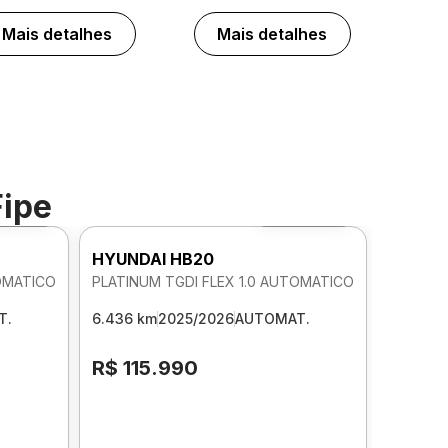
Mais detalhes
Mais detalhes
Fipe
to 360º
Foto 360º
HYUNDAI HB20
TOMATICO
PLATINUM TGDI FLEX 1.0 AUTOMATICO
T.
6.436 km
2025/2026
AUTOMAT.
R$ 115.990