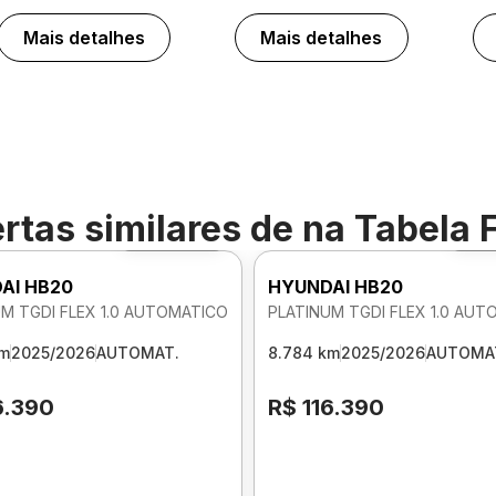
Mais detalhes
Mais detalhes
rtas similares de
na Tabela 
Foto 360º
Fo
AI HB20
HYUNDAI HB20
M TGDI FLEX 1.0 AUTOMATICO
PLATINUM TGDI FLEX 1.0 AU
km
2025/2026
AUTOMAT.
8.784 km
2025/2026
AUTOMA
6.390
R$ 116.390