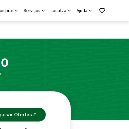
omprar
Serviços
Localiza
Ajuda
20
o
quisar Ofertas