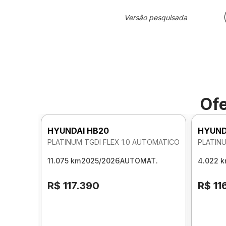
Versão pesquisada
Ofe
HYUNDAI HB20
HYUND
PLATINUM TGDI FLEX 1.0 AUTOMATICO
PLATINU
11.075 km
2025/2026
AUTOMAT.
4.022 
R$ 117.390
R$ 11