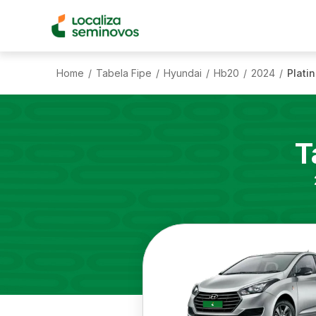
Home
Tabela Fipe
Hyundai
Hb20
2024
Plati
/
/
/
/
/
T