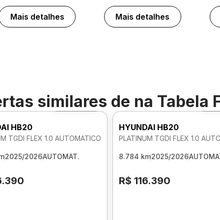
Mais detalhes
Mais detalhes
rtas similares de
na Tabela 
Foto 360º
Fo
AI HB20
HYUNDAI HB20
M TGDI FLEX 1.0 AUTOMATICO
PLATINUM TGDI FLEX 1.0 AU
km
2025/2026
AUTOMAT.
8.784 km
2025/2026
AUTOMA
6.390
R$ 116.390