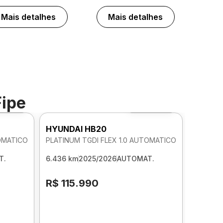
Mais detalhes
Mais detalhes
Fipe
to 360º
Foto 360º
HYUNDAI HB20
TOMATICO
PLATINUM TGDI FLEX 1.0 AUTOMATICO
T.
6.436 km
2025/2026
AUTOMAT.
R$ 115.990