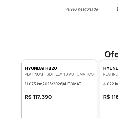
Versão pesquisada
Ofe
HYUNDAI HB20
HYUND
PLATINUM TGDI FLEX 1.0 AUTOMATICO
PLATINU
11.075 km
2025/2026
AUTOMAT.
4.022 
R$ 117.390
R$ 11