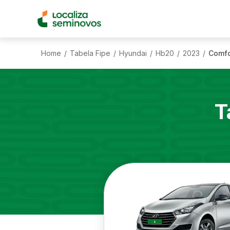
Home
Tabela Fipe
Hyundai
Hb20
2023
Comfo
/
/
/
/
/
T