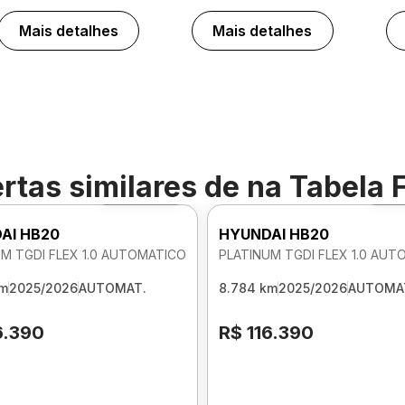
Mais detalhes
Mais detalhes
rtas similares de
na Tabela 
Foto 360º
Fo
AI HB20
HYUNDAI HB20
M TGDI FLEX 1.0 AUTOMATICO
PLATINUM TGDI FLEX 1.0 AU
km
2025/2026
AUTOMAT.
8.784 km
2025/2026
AUTOMA
6.390
R$ 116.390