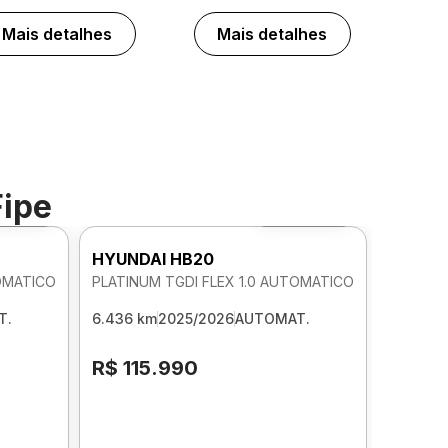
Mais detalhes
Mais detalhes
Fipe
to 360º
Foto 360º
HYUNDAI HB20
TOMATICO
PLATINUM TGDI FLEX 1.0 AUTOMATICO
T.
6.436 km
2025/2026
AUTOMAT.
R$ 115.990