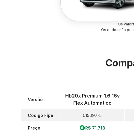
Os valor
Os dados não poss
Compa
Hb20x Premium 1.6 16v
Versão
Flex Automatico
Código Fipe
015097-5
Preço
R$ 71.718