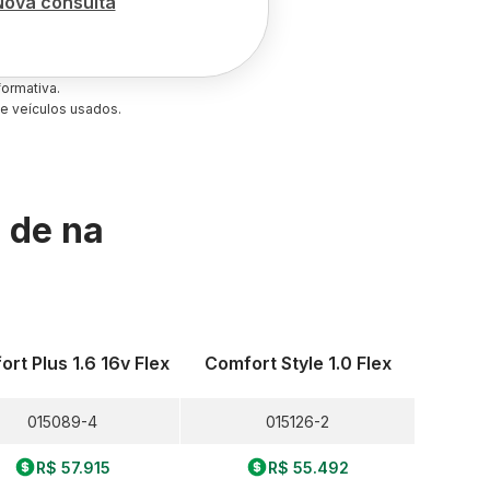
Nova consulta
ormativa.
e veículos usados.
s de
na
rt Plus 1.6 16v Flex
Comfort Style 1.0 Flex
015089-4
015126-2
R$ 57.915
R$ 55.492