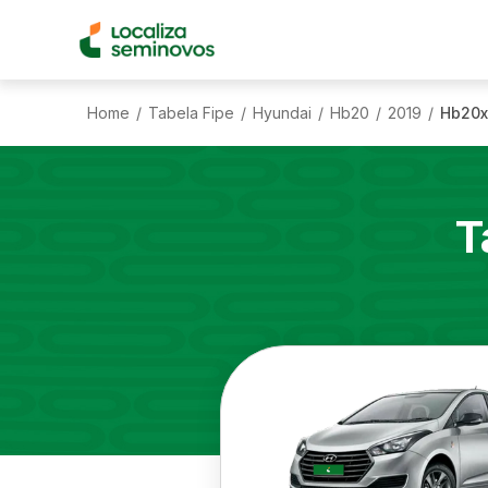
Home
Tabela Fipe
Hyundai
Hb20
2019
Hb20x
/
/
/
/
/
T