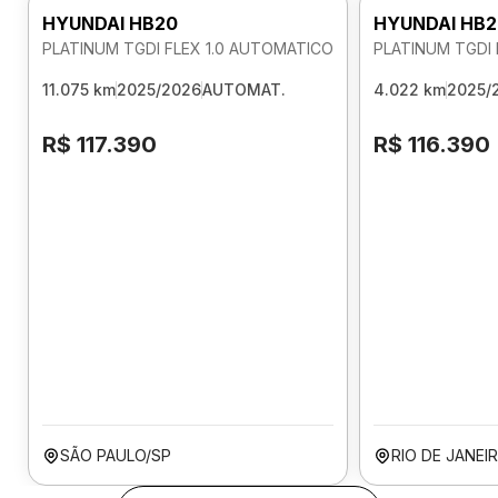
HYUNDAI HB20
HYUNDAI HB2
PLATINUM TGDI FLEX 1.0 AUTOMATICO
PLATINUM TGDI 
11.075 km
2025/2026
AUTOMAT.
4.022 km
2025/
R$ 117.390
R$ 116.390
SÃO PAULO/SP
RIO DE JANEI