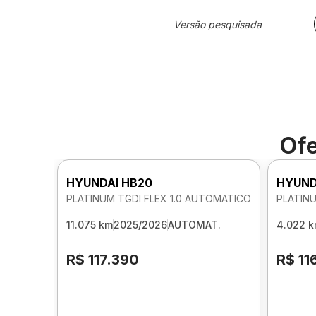
Versão pesquisada
Ofe
HYUNDAI HB20
HYUND
PLATINUM TGDI FLEX 1.0 AUTOMATICO
PLATINU
11.075 km
2025/2026
AUTOMAT.
4.022 
R$ 117.390
R$ 11