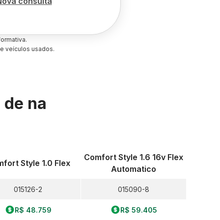
Nova consulta
ormativa.
e veículos usados.
s de
na
Comfort Style 1.6 16v Flex
fort Style 1.0 Flex
Automatico
015126-2
015090-8
R$ 48.759
R$ 59.405