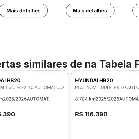
Mais detalhes
Mais detalhes
rtas similares de
na Tabela 
Foto 360º
Fo
AI HB20
HYUNDAI HB20
M TGDI FLEX 1.0 AUTOMATICO
PLATINUM TGDI FLEX 1.0 AU
km
2025/2026
AUTOMAT.
8.784 km
2025/2026
AUTOMA
6.390
R$ 116.390