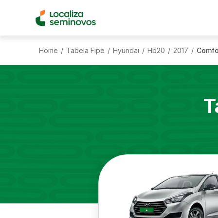
Home
Tabela Fipe
Hyundai
Hb20
2017
Comfor
/
/
/
/
/
T