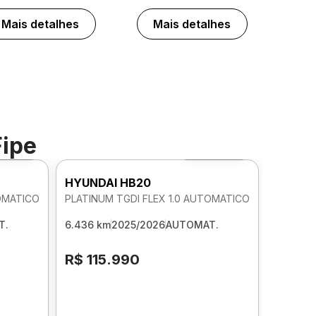
Mais detalhes
Mais detalhes
Fipe
to 360º
Foto 360º
HYUNDAI HB20
TOMATICO
PLATINUM TGDI FLEX 1.0 AUTOMATICO
T.
6.436 km
2025/2026
AUTOMAT.
R$ 115.990