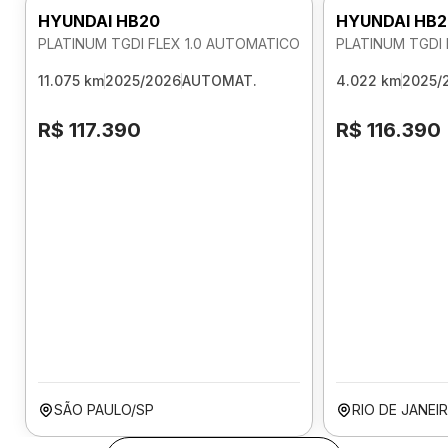
HYUNDAI HB20
HYUNDAI HB2
PLATINUM TGDI FLEX 1.0 AUTOMATICO
PLATINUM TGDI 
11.075 km
2025/2026
AUTOMAT.
4.022 km
2025/
R$ 117.390
R$ 116.390
SÃO PAULO/SP
RIO DE JANEI