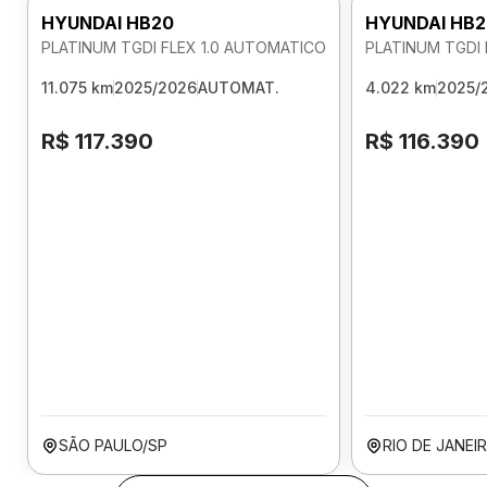
HYUNDAI HB20
HYUNDAI HB2
PLATINUM TGDI FLEX 1.0 AUTOMATICO
PLATINUM TGDI 
11.075 km
2025/2026
AUTOMAT.
4.022 km
2025/
R$ 117.390
R$ 116.390
SÃO PAULO/SP
RIO DE JANEI