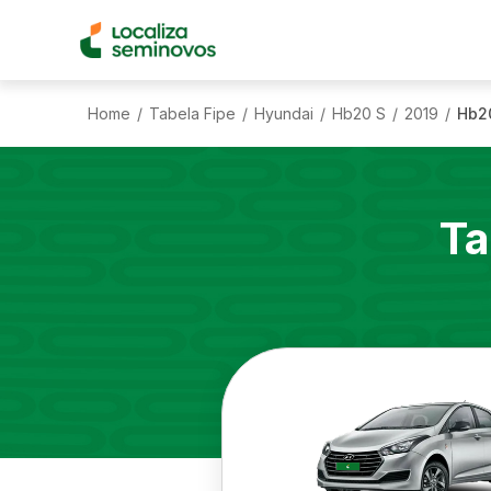
Home
Tabela Fipe
Hyundai
Hb20 S
2019
Hb20
/
/
/
/
/
Ta