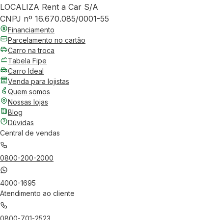
LOCALIZA Rent a Car S/A
CNPJ nº 16.670.085/0001-55
Financiamento
Parcelamento no cartão
Carro na troca
Tabela Fipe
Carro Ideal
Venda para lojistas
Quem somos
Nossas lojas
Blog
Dúvidas
Central de vendas
0800-200-2000
4000-1695
Atendimento ao cliente
0800-701-2523