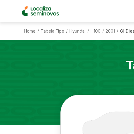
Home
Tabela Fipe
Hyundai
H100
2001
Gl Die
/
/
/
/
/
T