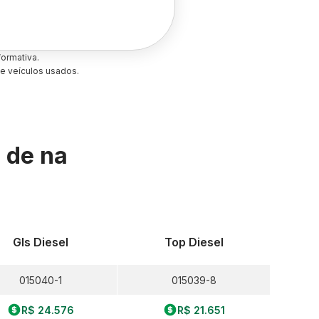
ormativa.
e veículos usados.
s de
na
Gls Diesel
Top Diesel
015040-1
015039-8
R$ 24.576
R$ 21.651