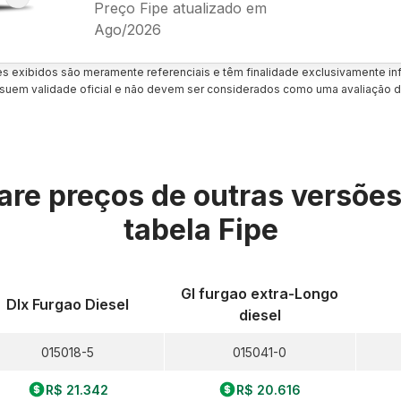
Preço Fipe atualizado em
Ago/2026
es exibidos são meramente referenciais e têm finalidade exclusivamente inf
uem validade oficial e não devem ser considerados como uma avaliação d
re preços de outras versõe
tabela Fipe
Gl furgao extra-Longo
Dlx Furgao Diesel
diesel
015018-5
015041-0
R$ 21.342
R$ 20.616