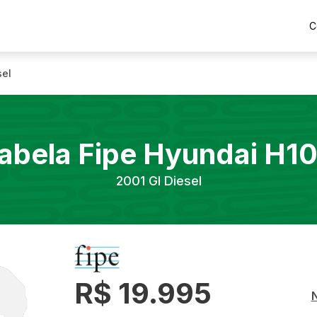
C
sel
abela Fipe
Hyundai
H1
2001
Gl Diesel
R$ 19.995