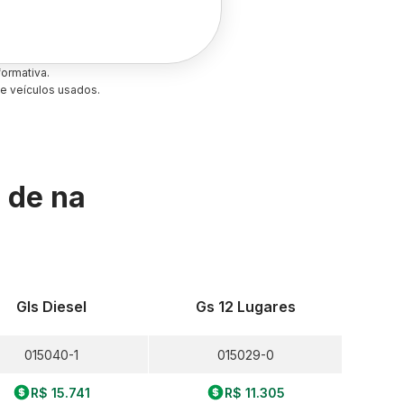
ormativa.
e veículos usados.
s de
na
Gls Diesel
Gs 12 Lugares
015040-1
015029-0
R$ 15.741
R$ 11.305