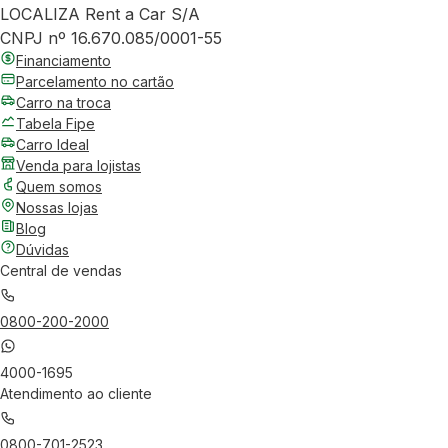
LOCALIZA Rent a Car S/A
CNPJ nº 16.670.085/0001-55
Financiamento
Parcelamento no cartão
Carro na troca
Tabela Fipe
Carro Ideal
Venda para lojistas
Quem somos
Nossas lojas
Blog
Dúvidas
Central de vendas
0800-200-2000
4000-1695
Atendimento ao cliente
0800-701-2523