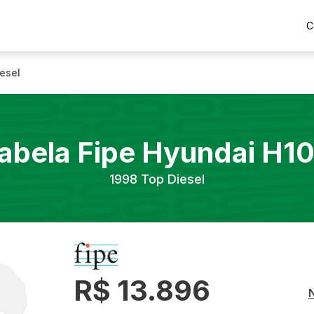
C
esel
abela Fipe
Hyundai
H1
1998
Top Diesel
R$ 13.896