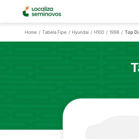
Home
Tabela Fipe
Hyundai
H100
1998
Top Di
/
/
/
/
/
T