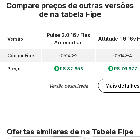
Compare preços de outras versões
de
na tabela Fipe
Pulse 2.0 16v Flex
Attitude 1.6 16v 
Versão
Automatico
Código Fipe
015143-2
015142-4
Preço
R$ 82.658
R$ 76.977
Mais detalhes
Versão pesquisada
Ofertas similares de
na Tabela Fipe
Foto 360º