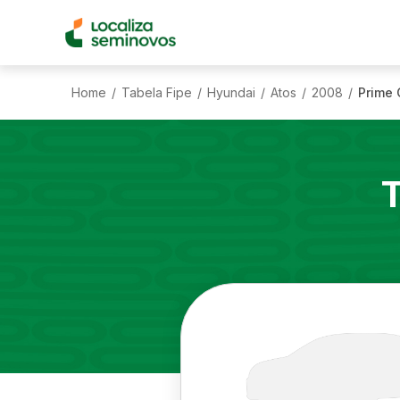
Home
Tabela Fipe
Hyundai
Atos
2008
Prime 
/
/
/
/
/
T