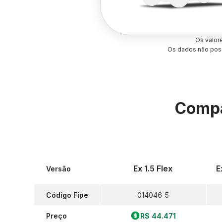
Os valor
Os dados não poss
Compa
Ex 1.5 Flex
E
Versão
Código Fipe
014046-5
Preço
R$ 44.471