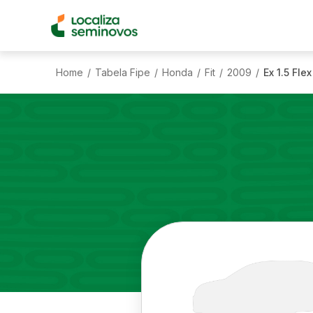
Home
Tabela Fipe
Honda
Fit
2009
Ex 1.5 Flex
/
/
/
/
/