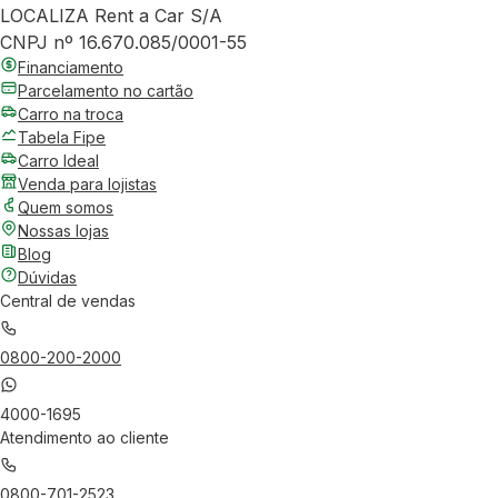
LOCALIZA Rent a Car S/A
CNPJ nº 16.670.085/0001-55
Financiamento
Parcelamento no cartão
Carro na troca
Tabela Fipe
Carro Ideal
Venda para lojistas
Quem somos
Nossas lojas
Blog
Dúvidas
Central de vendas
0800-200-2000
4000-1695
Atendimento ao cliente
0800-701-2523