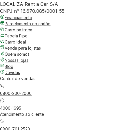
LOCALIZA Rent a Car S/A
CNPJ nº 16.670.085/0001-55
Financiamento
Parcelamento no cartão
Carro na troca
Tabela Fipe
Carro Ideal
Venda para lojistas
Quem somos
Nossas lojas
Blog
Dúvidas
Central de vendas
0800-200-2000
4000-1695
Atendimento ao cliente
0800-701-2523