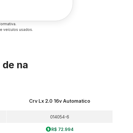
ormativa.
e veículos usados.
s de
na
Crv Lx 2.0 16v Automatico
014054-6
R$ 72.994