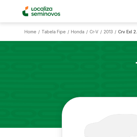
Home
Tabela Fipe
Honda
Cr-V
2013
Crv Exl 
/
/
/
/
/