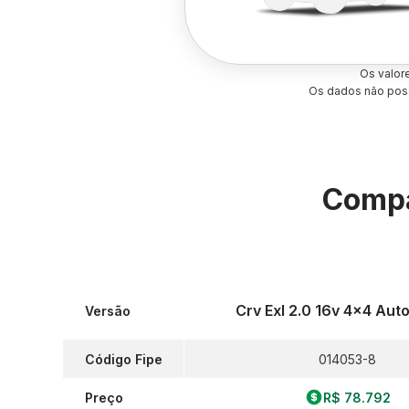
Os valor
Os dados não poss
Compa
Crv Exl 2.0 16v 4x4 Aut
Versão
Código Fipe
014053-8
Preço
R$ 78.792