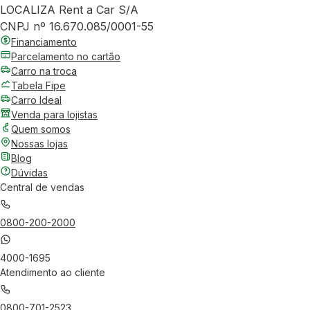
LOCALIZA Rent a Car S/A
CNPJ nº 16.670.085/0001-55
Financiamento
Parcelamento no cartão
Carro na troca
Tabela Fipe
Carro Ideal
Venda para lojistas
Quem somos
Nossas lojas
Blog
Dúvidas
Central de vendas
0800-200-2000
4000-1695
Atendimento ao cliente
0800-701-2523