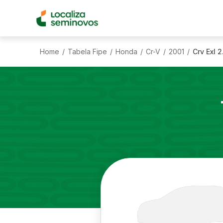
Home
Tabela Fipe
Honda
Cr-V
2001
Crv Exl 
/
/
/
/
/