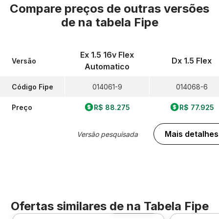
Compare preços de outras versões
de
na tabela Fipe
Ex 1.5 16v Flex
Dx 1.5 Flex
Versão
Automatico
Código Fipe
014061-9
014068-6
Preço
R$ 88.275
R$ 77.925
Mais detalhes
Versão pesquisada
Ofertas similares de
na Tabela Fipe
Foto 360º