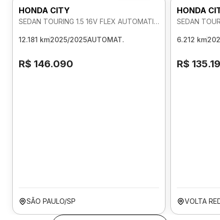
HONDA CITY
HONDA CI
SEDAN TOURING 1.5 16V FLEX AUTOMATICO
12.181 km
2025/2025
AUTOMAT.
6.212 km
202
R$ 146.090
R$ 135.1
SÃO PAULO/SP
VOLTA RE