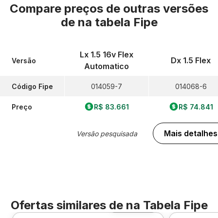
Compare preços de outras versões
de
na tabela Fipe
Lx 1.5 16v Flex
Dx 1.5 Flex
Versão
Automatico
Código Fipe
014059-7
014068-6
Preço
R$ 83.661
R$ 74.841
Mais detalhes
Versão pesquisada
Ofertas similares de
na Tabela Fipe
Foto 360º