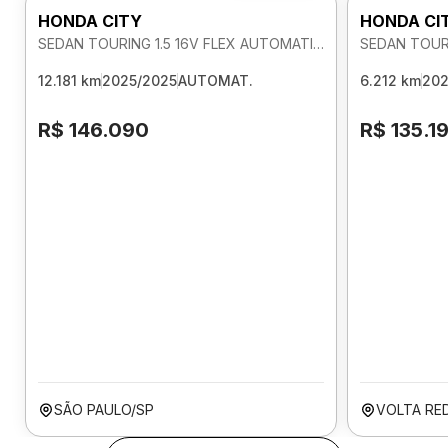
HONDA CITY
HONDA CI
SEDAN TOURING 1.5 16V FLEX AUTOMATICO
12.181 km
2025/2025
AUTOMAT.
6.212 km
202
R$ 146.090
R$ 135.1
SÃO PAULO/SP
VOLTA RE