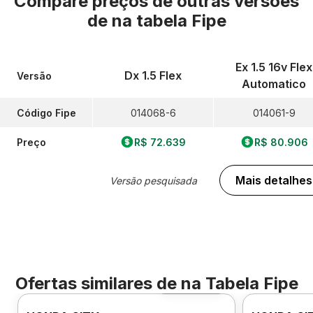
Compare preços de outras versões
de
na tabela Fipe
Ex 1.5 16v Flex
Dx 1.5 Flex
Versão
Automatico
Código Fipe
014068-6
014061-9
Preço
R$ 72.639
R$ 80.906
Mais detalhes
Versão pesquisada
Ofertas similares de
na Tabela Fipe
Foto 360º