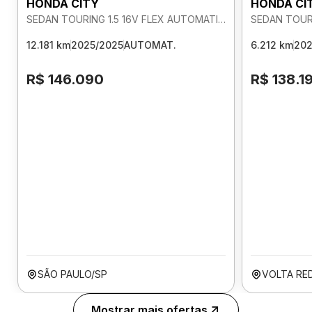
HONDA CITY
HONDA CI
SEDAN TOURING 1.5 16V FLEX AUTOMATICO
12.181 km
2025/2025
AUTOMAT.
6.212 km
202
R$ 146.090
R$ 138.1
SÃO PAULO/SP
VOLTA RE
Mostrar mais ofertas