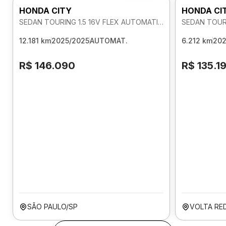
HONDA CITY
HONDA CI
SEDAN TOURING 1.5 16V FLEX AUTOMATICO
12.181 km
2025/2025
AUTOMAT.
6.212 km
202
R$ 146.090
R$ 135.1
SÃO PAULO/SP
VOLTA RE