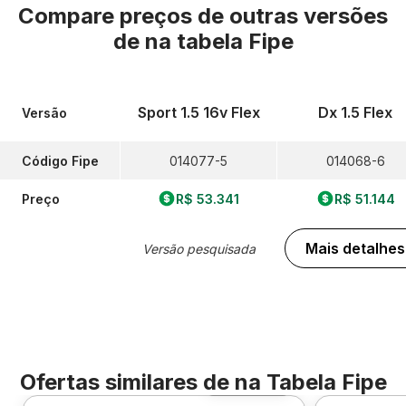
Compare preços de outras versões
de
na tabela Fipe
Sport 1.5 16v Flex
Dx 1.5 Flex
Versão
Código Fipe
014077-5
014068-6
Preço
R$ 53.341
R$ 51.144
Mais detalhes
Versão pesquisada
Ofertas similares de
na Tabela Fipe
Foto 360º