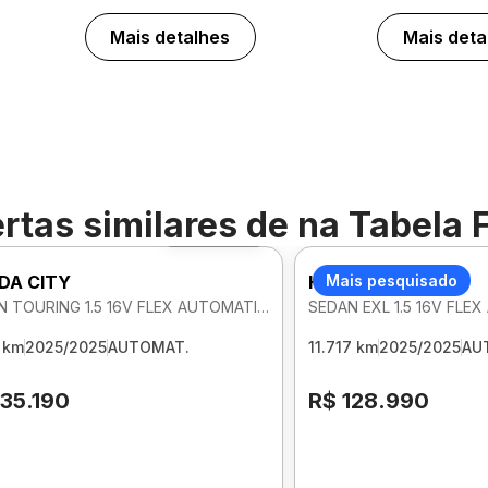
Mais detalhes
Mais deta
rtas similares de
na Tabela 
Foto 360º
DA CITY
HONDA CITY
Mais pesquisado
SEDAN TOURING 1.5 16V FLEX AUTOMATICO
SEDAN EXL 1.5 16V FLE
 km
2025/2025
AUTOMAT.
11.717 km
2025/2025
AU
135.190
R$ 128.990