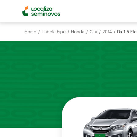
Home
Tabela Fipe
Honda
City
2014
Dx 1.5 Fle
/
/
/
/
/