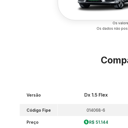
Os valor
Os dados não poss
Compa
Dx 1.5 Flex
Versão
Código Fipe
014068-6
Preço
R$ 51.144