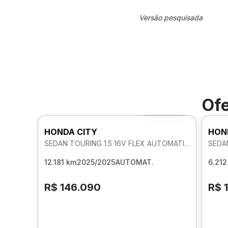
Versão pesquisada
Ofe
Foto 360º
HONDA CITY
HON
SEDAN TOURING 1.5 16V FLEX AUTOMATICO
12.181 km
2025/2025
AUTOMAT.
6.212
R$ 146.090
R$ 