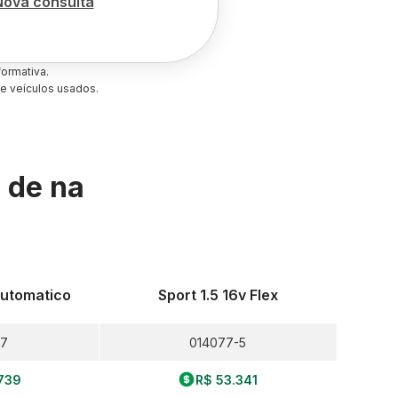
Nova consulta
ormativa.
e veículos usados.
s de
na
 Automatico
Sport 1.5 16v Flex
-7
014077-5
739
R$ 53.341