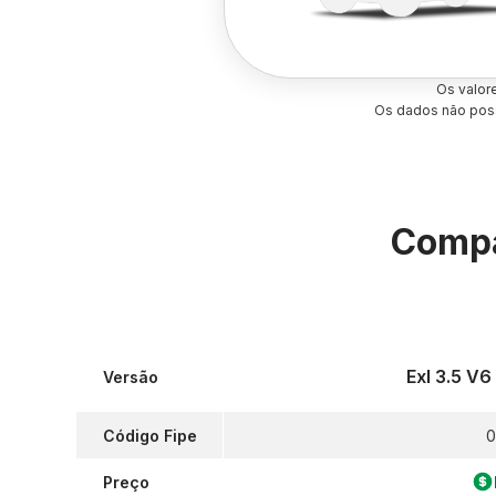
Os valor
Os dados não poss
Compa
Exl 3.5 V
Versão
Código Fipe
0
Preço