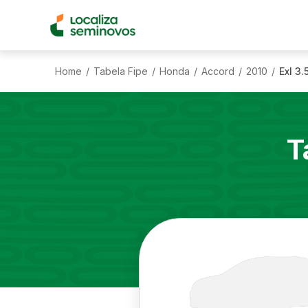
Home
Tabela Fipe
Honda
Accord
2010
Exl 3
/
/
/
/
/
T