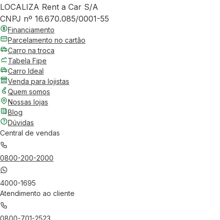
LOCALIZA Rent a Car S/A
CNPJ nº 16.670.085/0001-55
Financiamento
Parcelamento no cartão
Carro na troca
Tabela Fipe
Carro Ideal
Venda para lojistas
Quem somos
Nossas lojas
Blog
Dúvidas
Central de vendas
0800-200-2000
4000-1695
Atendimento ao cliente
0800-701-2523