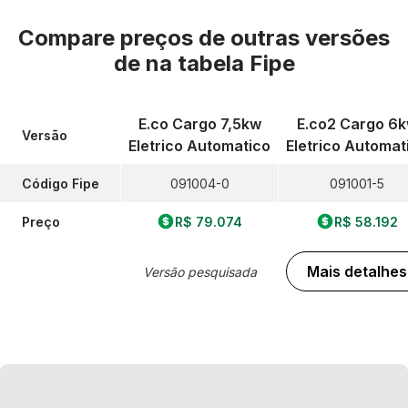
Compare preços de outras versões
de
na tabela Fipe
E.co Cargo 7,5kw
E.co2 Cargo 6
Versão
Eletrico Automatico
Eletrico Automat
Código Fipe
091004-0
091001-5
Preço
R$ 79.074
R$ 58.192
Mais detalhes
Versão pesquisada