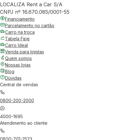
LOCALIZA Rent a Car S/A
CNPJ nº 16.670.085/0001-55
Financiamento
Parcelamento no cartão
Carro na troca
Tabela Fipe
Carro Ideal
Venda para lojistas
Quem somos
Nossas lojas
Blog
Dúvidas
Central de vendas
0800-200-2000
4000-1695
Atendimento ao cliente
0800-701-2523