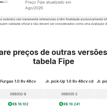
Preço Fipe atualizado em
Ago/2026
es exibidos são meramente referenciais e têm finalidade exclusivamente inf
uem validade oficial e não devem ser considerados como uma avaliação d
re preços de outras versõe
tabela Fipe
Furgao 1.0 8v 48cv
Jr. pick-Up 1.0 8v 48cv cd
Jr. p
068002-8
068005-2
R$ 16.102
R$ 19.241