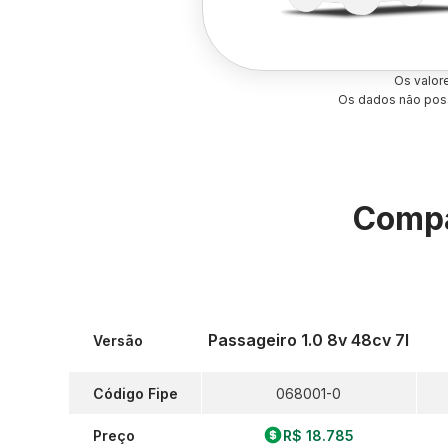
Os valor
Os dados não poss
Compa
Passageiro 1.0 8v 48cv 7l
Versão
Código Fipe
068001-0
Preço
R$ 18.785