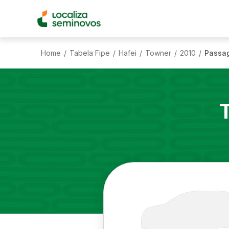
Home
Tabela Fipe
Hafei
Towner
2010
Passag
/
/
/
/
/