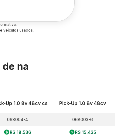
ormativa.
e veículos usados.
s de
na
ick-Up 1.0 8v 48cv cs
Pick-Up 1.0 8v 48cv
068004-4
068003-6
R$ 18.536
R$ 15.435