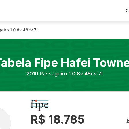
C
eiro 1.0 8v 48cv 7l
Tabela Fipe
Hafei
Towne
2010
Passageiro 1.0 8v 48cv 7l
R$ 18.785