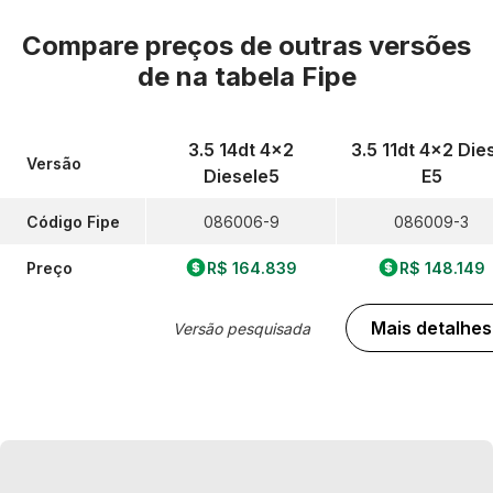
Compare preços de outras versões
de
na tabela Fipe
3.5 14dt 4x2
3.5 11dt 4x2 Die
Versão
Diesele5
E5
Código Fipe
086006-9
086009-3
Preço
R$ 164.839
R$ 148.149
Mais detalhes
Versão pesquisada