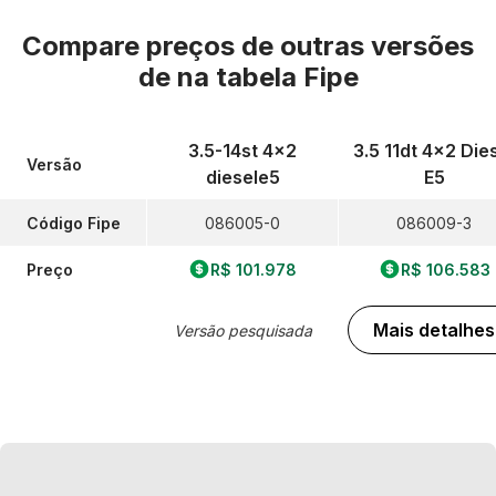
Compare preços de outras versões
de
na tabela Fipe
3.5-14st 4x2
3.5 11dt 4x2 Die
Versão
diesele5
E5
Código Fipe
086005-0
086009-3
Preço
R$ 101.978
R$ 106.583
Mais detalhes
Versão pesquisada