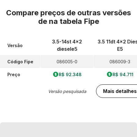
Compare preços de outras versões
de
na tabela Fipe
3.5-14st 4x2
3.5 11dt 4x2 Die
Versão
diesele5
E5
Código Fipe
086005-0
086009-3
Preço
R$ 92.348
R$ 94.711
Mais detalhes
Versão pesquisada