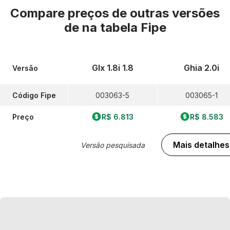
Compare preços de outras versões
de
na tabela Fipe
Glx 1.8i 1.8
Ghia 2.0i
Versão
Código Fipe
003063-5
003065-1
Preço
R$ 6.813
R$ 8.583
Mais detalhes
Versão pesquisada