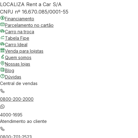
LOCALIZA Rent a Car S/A
CNPJ nº 16.670.085/0001-55
Financiamento
Parcelamento no cartão
Carro na troca
Tabela Fipe
Carro Ideal
Venda para lojistas
Quem somos
Nossas lojas
Blog
Dúvidas
Central de vendas
0800-200-2000
4000-1695
Atendimento ao cliente
0800-701-2523