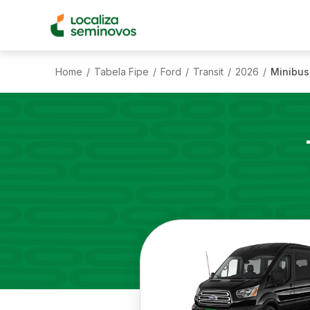
Home
Tabela Fipe
Ford
Transit
2026
Minibus
/
/
/
/
/