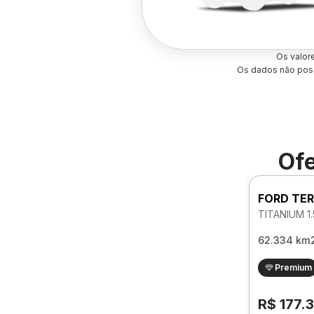
Os valor
Os dados não poss
Ofe
FORD TER
62.334 km
Premium
R$ 177.