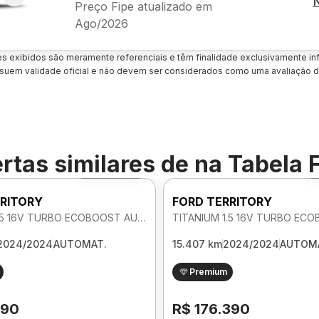
Preço Fipe atualizado em
Ago/2026
es exibidos são meramente referenciais e têm finalidade exclusivamente inf
uem validade oficial e não devem ser considerados como uma avaliação d
rtas similares de
na Tabela 
Foto 360º
RITORY
FORD TERRITORY
TITANIUM 1.5 16V TURBO ECOBOOST AUTOMATICO
2024/2024
AUTOMAT.
15.407 km
2024/2024
AUTOM
Premium
390
R$ 176.390