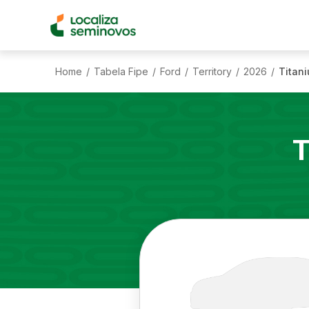
Home
Tabela Fipe
Ford
Territory
2026
Titani
/
/
/
/
/
T