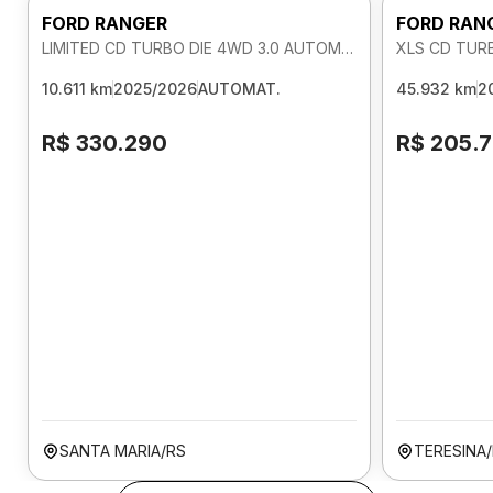
FORD RANGER
FORD RAN
LIMITED CD TURBO DIE 4WD 3.0 AUTOMATICO
XLS CD TUR
10.611 km
2025/2026
AUTOMAT.
45.932 km
2
R$ 330.290
R$ 205.
SANTA MARIA/RS
TERESINA/