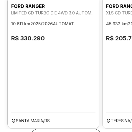
FORD RANGER
FORD RAN
LIMITED CD TURBO DIE 4WD 3.0 AUTOMATICO
XLS CD TUR
10.611 km
2025/2026
AUTOMAT.
45.932 km
2
R$ 330.290
R$ 205.
SANTA MARIA/RS
TERESINA/