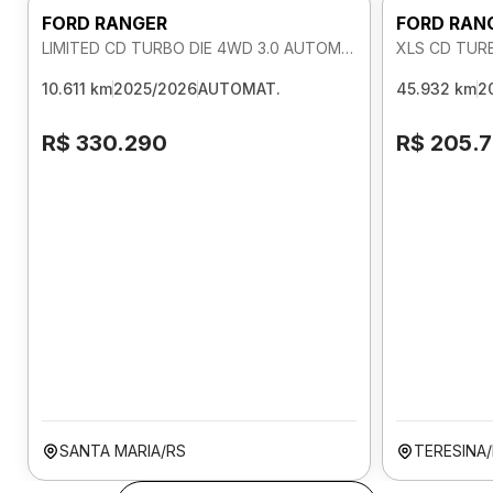
FORD RANGER
FORD RAN
LIMITED CD TURBO DIE 4WD 3.0 AUTOMATICO
XLS CD TUR
10.611 km
2025/2026
AUTOMAT.
45.932 km
2
R$ 330.290
R$ 205.
SANTA MARIA/RS
TERESINA/