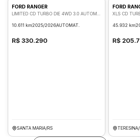
FORD RANGER
FORD RAN
LIMITED CD TURBO DIE 4WD 3.0 AUTOMATICO
XLS CD TUR
10.611 km
2025/2026
AUTOMAT.
45.932 km
2
R$ 330.290
R$ 205.
SANTA MARIA/RS
TERESINA/