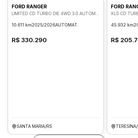
FORD RANGER
FORD RAN
LIMITED CD TURBO DIE 4WD 3.0 AUTOMATICO
XLS CD TUR
10.611 km
2025/2026
AUTOMAT.
45.932 km
2
R$ 330.290
R$ 205.
SANTA MARIA/RS
TERESINA/