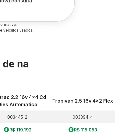
Nova consulta
ormativa.
e veículos usados.
s de
na
trac 2.2 16v 4x4 Cd
Tropivan 2.5 16v 4x2 Flex
Dies Automatico
003445-2
003394-4
R$ 119.192
R$ 115.053