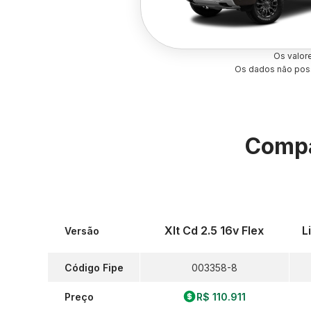
Os valor
Os dados não poss
Compa
Xlt Cd 2.5 16v Flex
L
Versão
Código Fipe
003358-8
Preço
R$ 110.911